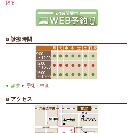
限る）
診療時間
●=診察
●=手術・検査
アクセス