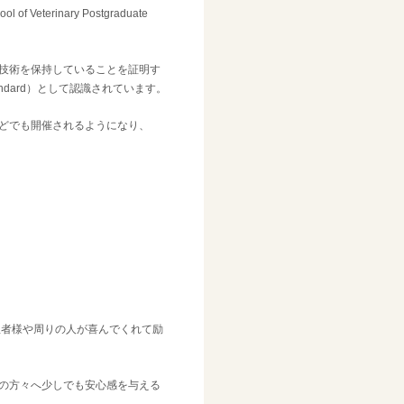
eterinary Postgraduate
技術を保持していることを証明す
standard）として認識されています。
どでも開催されるようになり、
患者様や周りの人が喜んでくれて励
の方々へ少しでも安心感を与える