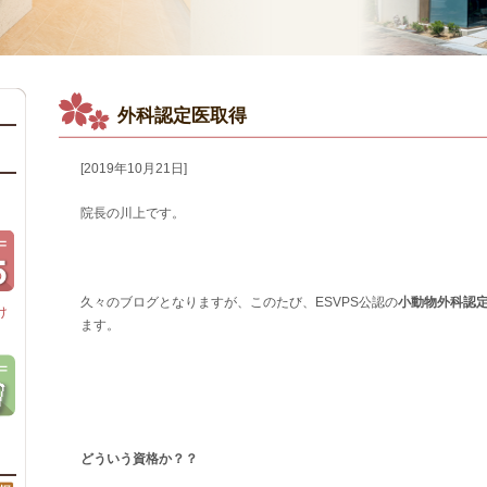
外科認定医取得
[2019年10月21日]
院長の川上です。
久々のブログとなりますが、このたび、ESVPS公認の
小動物外科認
け
ます。
どういう資格か？？