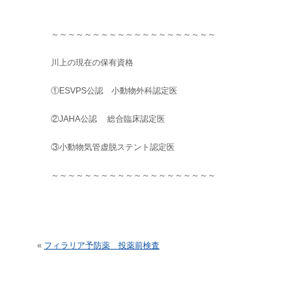
～～～～～～～～～～～～～～～～～～～～
川上の現在の保有資格
①ESVPS公認 小動物外科認定医
②JAHA公認 総合臨床認定医
③小動物気管虚脱ステント認定医
～～～～～～～～～～～～～～～～～～～～
«
フィラリア予防薬 投薬前検査