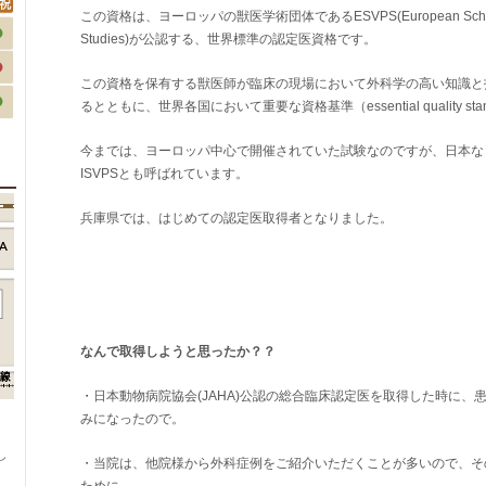
この資格は、ヨーロッパの獣医学術団体であるESVPS(European School of V
Studies)が公認する、世界標準の認定医資格です。
この資格を保有する獣医師が臨床の現場において外科学の高い知識と
るとともに、世界各国において重要な資格基準（essential quality 
今までは、ヨーロッパ中心で開催されていた試験なのですが、日本な
ISVPSとも呼ばれています。
兵庫県では、はじめての認定医取得者となりました。
なんで取得しようと思ったか？？
・日本動物病院協会(JAHA)公認の総合臨床認定医を取得した時に、
みになったので。
、
し
・当院は、他院様から外科症例をご紹介いただくことが多いので、そ