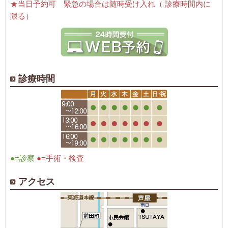
★当日予約可 緊急の場合は随時受け入れ（ 診療時間内に
限る）
診療時間
●=診察
●=手術・検査
アクセス