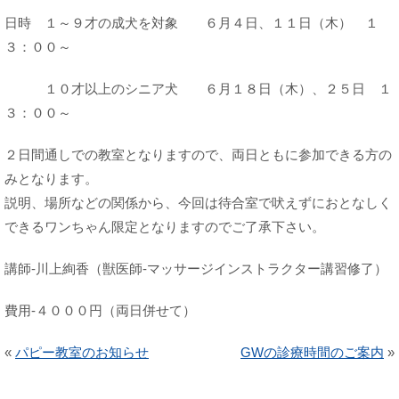
日時 １～９才の成犬を対象 ６月４日、１１日（木） １
３：００～
１０才以上のシニア犬 ６月１８日（木）、２５日 １
３：００～
２日間通しでの教室となりますので、両日ともに参加できる方の
みとなります。
説明、場所などの関係から、今回は待合室で吠えずにおとなしく
できるワンちゃん限定となりますのでご了承下さい。
講師-川上絢香（獣医師-マッサージインストラクター講習修了）
費用-４０００円（両日併せて）
«
パピー教室のお知らせ
GWの診療時間のご案内
»