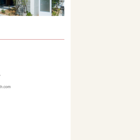
。
.com