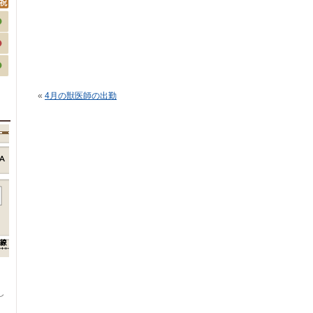
«
4月の獣医師の出勤
、
し