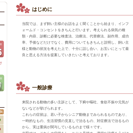
はじめに
当院では、まず飼い主様のお話をよく聞くことから始まり、インフ
ォームド・コンセントをきちんと行います。考えられる病気の種
類・内容、診断に必要な検査法、治療法、代替療法、副作用、成功
率、予後などだけでなく、費用についてもきちんと説明し、飼い主
様と動物の状況を考えた上で、十分に話し合い、お互いにとって最
良と思える方法を提案していきたいと考えております。
け
一般診療
来院される動物の多い主訴として、下痢や嘔吐、食欲不振や元気が
ないなどが挙げられます。
これらの症状は、若い子からシニア動物までみられるものであり、
一時的なもの、生活習慣の見直しで治るもの、対症療法で治るもの
から、実は重病が関与しているものまで様々です。