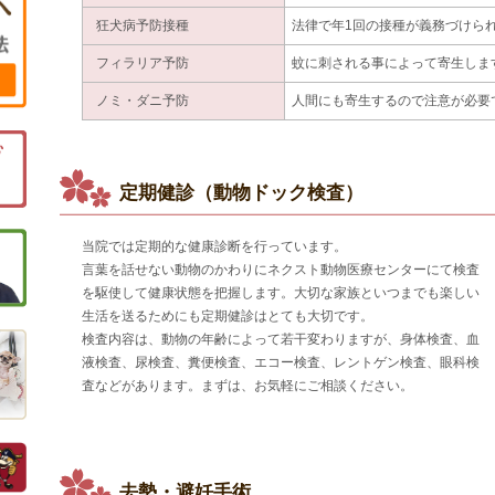
狂犬病予防接種
法律で年1回の接種が義務づけら
フィラリア予防
蚊に刺される事によって寄生しま
ノミ・ダニ予防
人間にも寄生するので注意が必要
定期健診（動物ドック検査）
当院では定期的な健康診断を行っています。
言葉を話せない動物のかわりにネクスト動物医療センターにて検査
を駆使して健康状態を把握します。大切な家族といつまでも楽しい
生活を送るためにも定期健診はとても大切です。
検査内容は、動物の年齢によって若干変わりますが、身体検査、血
液検査、尿検査、糞便検査、エコー検査、レントゲン検査、眼科検
査などがあります。まずは、お気軽にご相談ください。
去勢・避妊手術