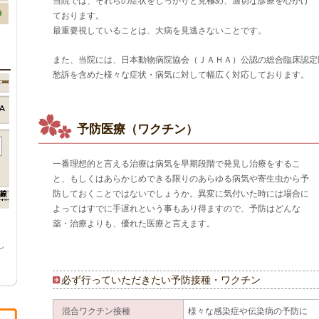
当院では、それらの症状をしっかりと見極め、適切な診療を心がけ
ております。
最重要視していることは、大病を見逃さないことです。
また、当院には、日本動物病院協会（ＪＡＨＡ）公認の総合臨床認定
愁訴を含めた様々な症状・病気に対して幅広く対応しております。
予防医療（ワクチン）
一番理想的と言える治療は病気を早期段階で発見し治療をするこ
と、もしくはあらかじめできる限りのあらゆる病気や寄生虫から予
防しておくことではないでしょうか。異変に気付いた時には場合に
よってはすでに手遅れという事もあり得ますので、予防はどんな
薬・治療よりも、優れた医療と言えます。
、
し
必ず行っていただきたい予防接種・ワクチン
混合ワクチン接種
様々な感染症や伝染病の予防に