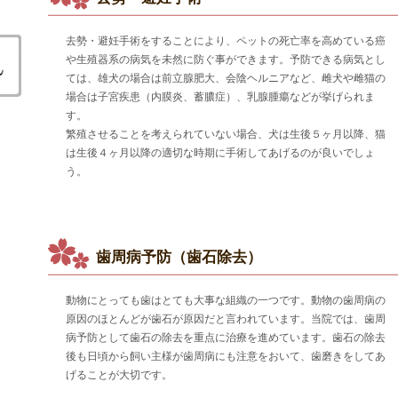
去勢・避妊手術をすることにより、ペットの死亡率を高めている癌
や生殖器系の病気を未然に防ぐ事ができます。予防できる病気とし
ては、雄犬の場合は前立腺肥大、会陰ヘルニアなど、雌犬や雌猫の
場合は子宮疾患（内膜炎、蓄膿症）、乳腺腫瘍などが挙げられま
す。
繁殖させることを考えられていない場合、犬は生後５ヶ月以降、猫
は生後４ヶ月以降の適切な時期に手術してあげるのが良いでしょ
う。
歯周病予防（歯石除去）
動物にとっても歯はとても大事な組織の一つです。動物の歯周病の
原因のほとんどが歯石が原因だと言われています。当院では、歯周
病予防として歯石の除去を重点に治療を進めています。歯石の除去
後も日頃から飼い主様が歯周病にも注意をおいて、歯磨きをしてあ
げることが大切です。