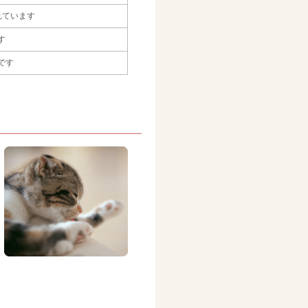
れています
す
です