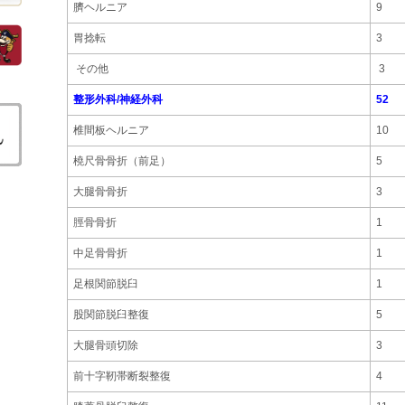
臍ヘルニア
9
胃捻転
3
その他
3
整形外科/神経外科
52
椎間板ヘルニア
10
橈尺骨骨折（前足）
5
大腿骨骨折
3
脛骨骨折
1
中足骨骨折
1
足根関節脱臼
1
股関節脱臼整復
5
大腿骨頭切除
3
前十字靭帯断裂整復
4