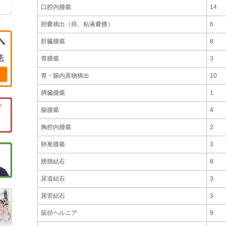
口腔内腫瘍
14
胆嚢摘出（癌、粘液嚢腫）
6
肝臓腫瘍
8
胃腫瘍
3
胃・腸内異物摘出
10
膵臓腫瘍
1
腸腫瘍
4
胸腔内腫瘍
2
卵巣腫瘍
3
膀胱結石
8
尿道結石
3
尿管結石
3
鼠径ヘルニア
9