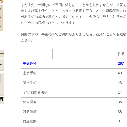
まだまだ一年間なので評価に値しないことかもしれませんが、当院で
器および薬を使うことと、スタッフ教育を行うことで、麻酔管理に非
外科手術の成功を導くとも考えています。 今後も、努力と注意を怠
が、今年の目標のひとつであります。
麻酔の事や、手術の事でご質問がありましたら、些細なことでも結構
ださい。
件数
軟部外科
267
去勢手術
40
避妊手術
43
子宮水腫/蓄膿症
14
体表腫瘍
35
乳腺腫瘍
38
、
し
脾臓腫瘍
8