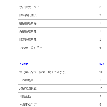
水晶体脱臼摘出
3
眼瞼内反整復
2
瞬膜腫瘍切除
1
角膜腫瘍切除
1
眼窩腫瘍切除
1
その他 眼科手術
5
その他
124
歯（歯石除去・抜歯・瘻管閉鎖など）
90
耳血腫処置
1
網膜電図検査
13
骨髄生検
3
皮膚形成手術
5