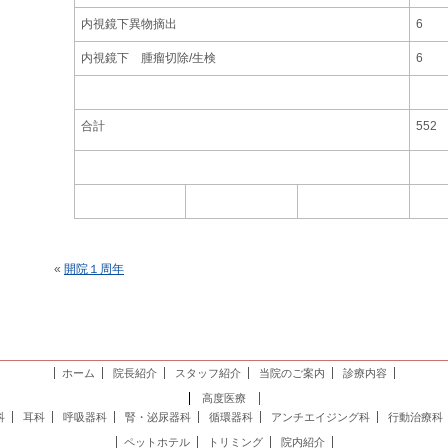
内視鏡下異物摘出
6
内視鏡下 腫瘤切除/生検
6
合計
552
«
開院１周年
ホーム
院長紹介
スタッフ紹介
当院のご案内
診療内容
高度医療
科
耳科
呼吸器科
腎・泌尿器科
循環器科
アンチエイジング科
行動治療科
ペットホテル
トリミング
院内紹介