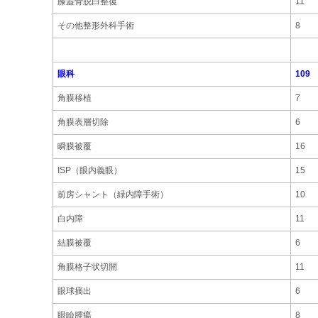
膝蓋骨脱臼整復
11
その他整形外科手術
8
眼科
109
角膜移植
7
角膜表層切除
6
瞬膜被覆
16
ISP（眼内義眼）
15
前房シャント（緑内障手術）
10
白内障
11
結膜被覆
6
角膜格子状切開
11
眼球摘出
6
眼瞼腫瘍
8