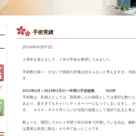
手術実績
[2014年04月07日]
１周年を迎えまして、１年の手術を整理してみました。
手術数が多い・少ないで病院の評価は決まらないと考えますが、当院
す。
け
2013年4月～2014年3月の一年間の手術総数 552件
手術数は、私個人としては、獣医師二人の病院としては適切な数だと
あまり、多すぎてもキャパシティオーバーになってしまいますし、少
す。 ４００－６００件ぐらいが当院の規模として適切であると考え
数よりも、開院してから１年間で自分自身で評価している点は、麻酔
は重篤な疾患に陥る）が０件であったことです。