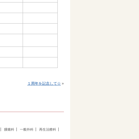
１周年を記念して☆
»
腫瘍科
一般外科
再生治療科