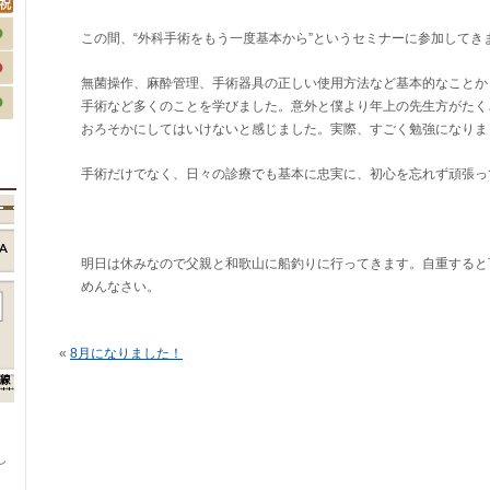
この間、“外科手術をもう一度基本から”というセミナーに参加してき
無菌操作、麻酔管理、手術器具の正しい使用方法など基本的なことか
手術など多くのことを学びました。意外と僕より年上の先生方がたく
おろそかにしてはいけないと感じました。実際、すごく勉強になりま
手術だけでなく、日々の診療でも基本に忠実に、初心を忘れず頑張っ
明日は休みなので父親と和歌山に船釣りに行ってきます。自重すると
めんなさい。
«
8月になりました！
、
し